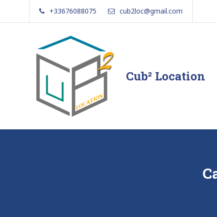
Skip
+33676088075
cub2loc@gmail.com
to
content
Cub² Location
Comme
chez
vous!
C