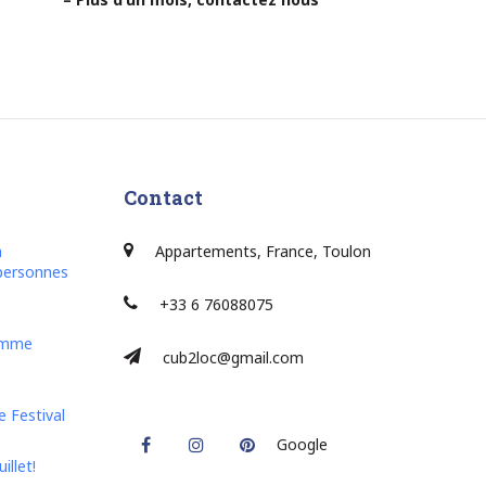
Contact
n
Appartements, France, Toulon
personnes
+33 6 76088075
lamme
cub2loc@gmail.com
 Festival
Facebook
Instagram
Pinterest
Google
illet!