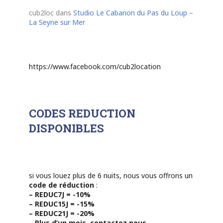
cub2loc
dans
Studio Le Cabanon du Pas du Loup –
La Seyne sur Mer
https://www.facebook.com/cub2location
CODES REDUCTION
DISPONIBLES
si vous louez plus de 6 nuits, nous vous offrons un
code de réduction
:
– REDUC7J = -10%
– REDUC15J = -15%
– REDUC21J = -20%
– Plus d’un mois, contactez nous