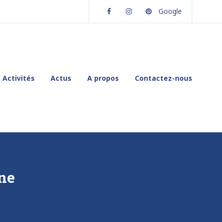
Facebook
Instagram
Pinterest
Google
Activités
Actus
A propos
Contactez-nous
ne