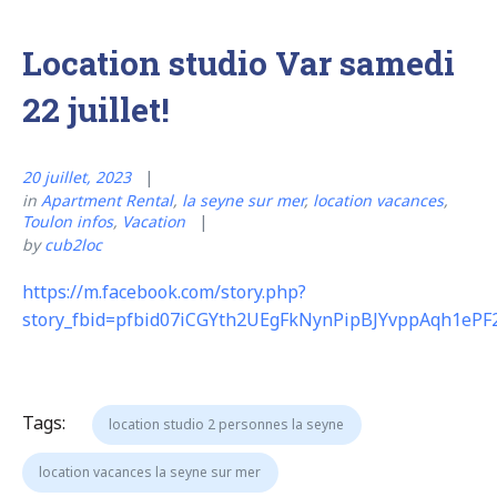
Location studio Var samedi
22 juillet!
20 juillet, 2023
in
Apartment Rental
,
la seyne sur mer
,
location vacances
,
Toulon infos
,
Vacation
by
cub2loc
https://m.facebook.com/story.php?
story_fbid=pfbid07iCGYth2UEgFkNynPipBJYvppAqh1eP
Tags:
location studio 2 personnes la seyne
location vacances la seyne sur mer