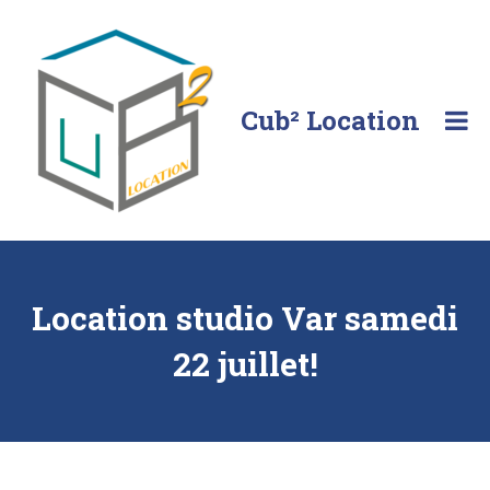
Skip
to
content
Cub² Location
Comme
chez
vous!
Location studio Var samedi
22 juillet!