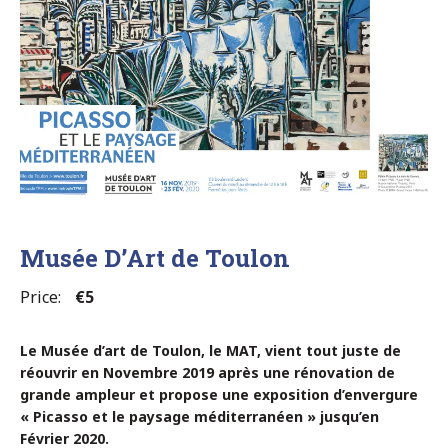
sorties
sur
notre
page
Facebook
Musée D’Art de Toulon
autour
Price:
€5
de
Le Musée d’art de Toulon, le MAT, vient tout juste de
La
réouvrir en Novembre 2019 après une rénovation de
grande ampleur et propose une exposition d’envergure
Seyne
« Picasso et le paysage méditerranéen » jusqu’en
Février 2020.