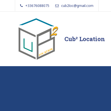
Skip
+33676088075
cub2loc@gmail.com
to
content
Cub² Location
Comme
chez
vous!