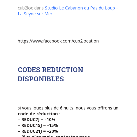
cub2loc
dans
Studio Le Cabanon du Pas du Loup –
La Seyne sur Mer
https://www.facebook.com/cub2location
CODES REDUCTION
DISPONIBLES
si vous louez plus de 6 nuits, nous vous offrons un
code de réduction
:
– REDUC7J = -10%
– REDUC15J = -15%
– REDUC21J = -20%
– Plus d’un mois, contactez nous