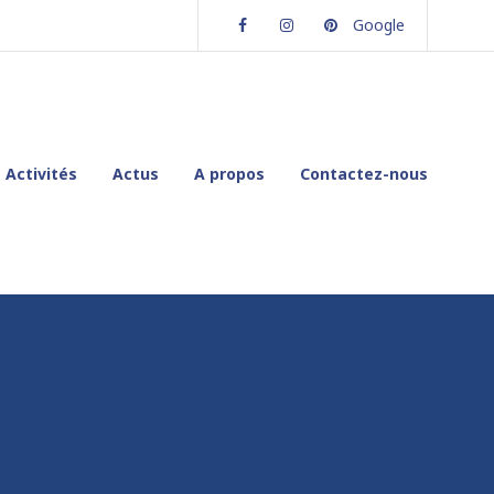
Facebook
Instagram
Pinterest
Google
Activités
Actus
A propos
Contactez-nous