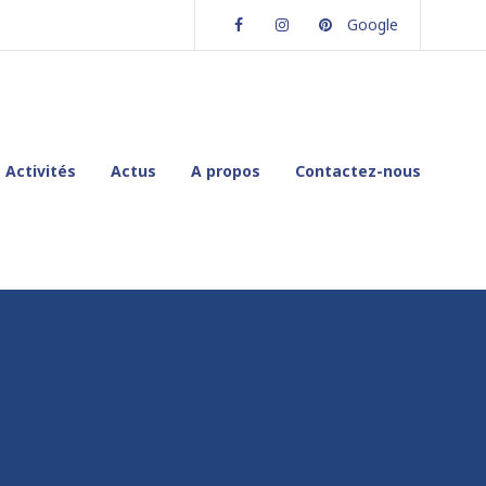
Facebook
Instagram
Pinterest
Google
Activités
Actus
A propos
Contactez-nous