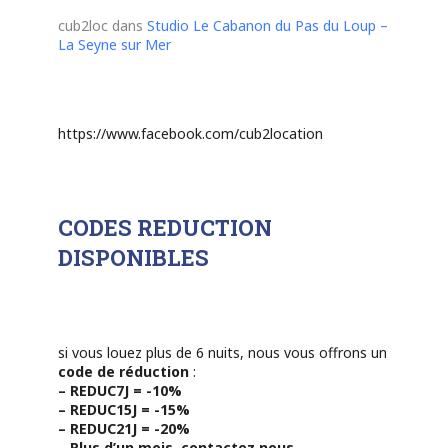
cub2loc
dans
Studio Le Cabanon du Pas du Loup –
La Seyne sur Mer
https://www.facebook.com/cub2location
CODES REDUCTION
DISPONIBLES
si vous louez plus de 6 nuits, nous vous offrons un
code de réduction
:
– REDUC7J = -10%
– REDUC15J = -15%
– REDUC21J = -20%
– Plus d’un mois, contactez nous