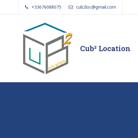
Skip
+33676088075
cub2loc@gmail.com
to
content
Cub² Location
Comme
chez
vous!