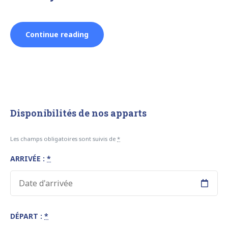
“Studio
Continue reading
Le
Cabanon
du
Disponibilités de nos apparts
Pas
Les champs obligatoires sont suivis de
*
ARRIVÉE :
*
du
Loup
–
DÉPART :
*