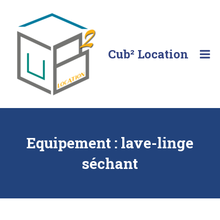
Skip
to
content
Cub² Location
Comme
chez
vous!
Equipement :
lave-linge
séchant