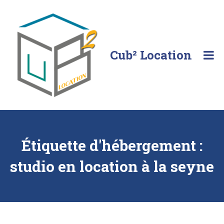
Skip
to
content
Cub² Location
Comme
chez
vous!
Étiquette d'hébergement :
studio en location à la seyne