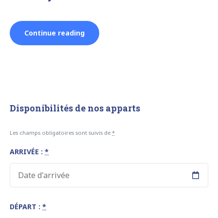
“Studio
Continue reading
Le
Cabanon
du
Disponibilités de nos apparts
Pas
Les champs obligatoires sont suivis de
*
ARRIVÉE :
*
du
Loup
–
DÉPART :
*