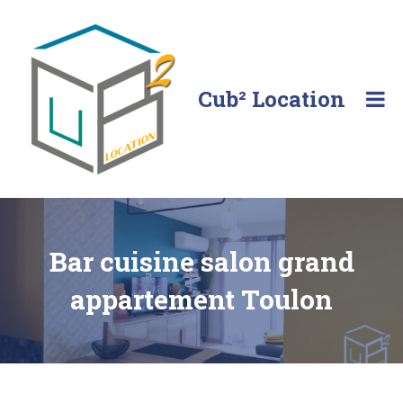
Skip
to
content
Cub² Location
Comme
chez
vous!
Bar cuisine salon grand
appartement Toulon