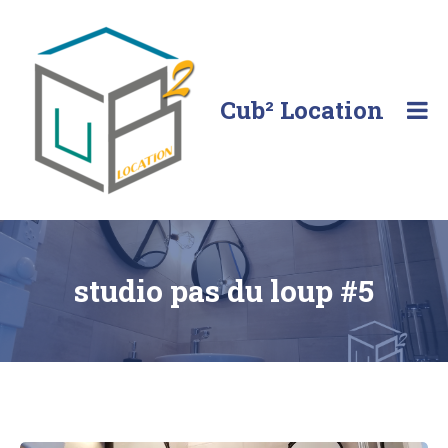
Skip
to
content
Cub² Location
Comme
chez
vous!
studio pas du loup #5