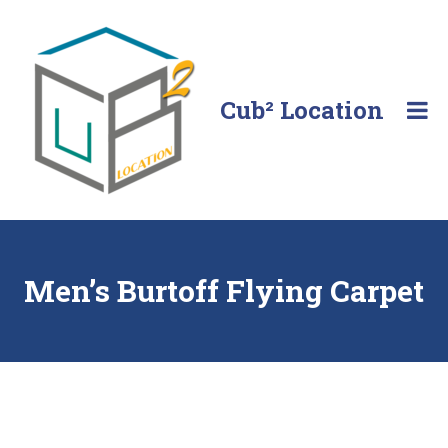
Skip
to
content
Cub² Location
Comme
chez
vous!
Men’s Burtoff Flying Carpet