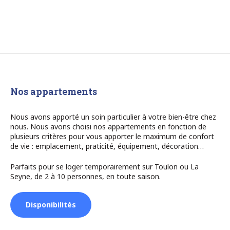
choisies
sur
la
page
du
produit
Nos appartements
Nous avons apporté un soin particulier à votre bien-être chez
nous. Nous avons choisi nos appartements en fonction de
plusieurs critères pour vous apporter le maximum de confort
de vie : emplacement, praticité, équipement, décoration…
Parfaits pour se loger temporairement sur Toulon ou La
Seyne, de 2 à 10 personnes, en toute saison.
Disponibilités