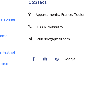
Contact
n
Appartements, France, Toulon
personnes
+33 6 76088075
lamme
cub2loc@gmail.com
 Festival
Facebook
Instagram
Pinterest
Google
illet!