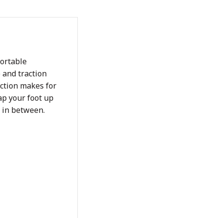
ortable
 and traction
uction makes for
rap your foot up
e in between.