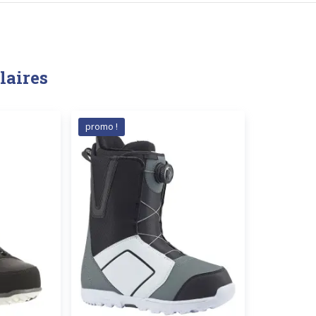
laires
promo !