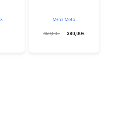
 X
Men’s Moto
Le
Le
460,00
€
380,00
€
prix
prix
initial
actuel
était :
est :
460,00€.
380,00€.