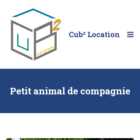
Skip
to
content
Cub² Location
Comme
chez
vous!
Petit animal de compagnie