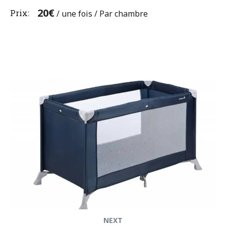
20
€
Prix
/ une fois / Par chambre
Navigation
Next
de
post:
l’article
NEXT