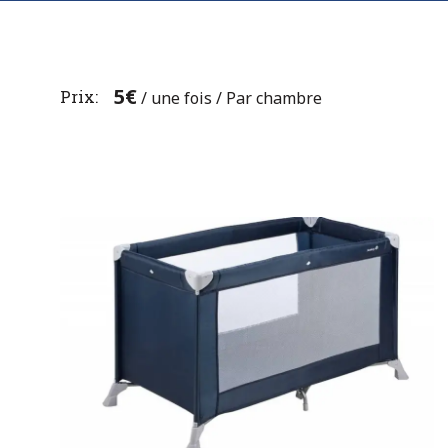
5
€
Prix
/ une fois / Par chambre
Previous
Navigation
post:
de
l’article