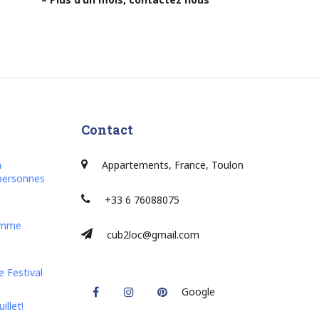
Contact
n
Appartements, France, Toulon
personnes
+33 6 76088075
lamme
cub2loc@gmail.com
 Festival
Facebook
Instagram
Pinterest
Google
illet!