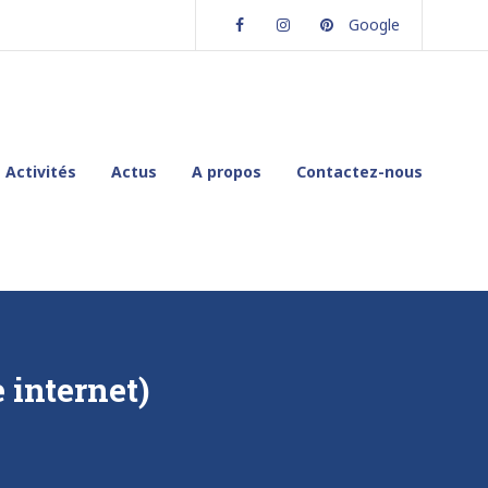
Facebook
Instagram
Pinterest
Google
Activités
Actus
A propos
Contactez-nous
 internet)