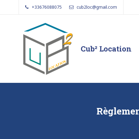
Skip
+33676088075
cub2loc@gmail.com
to
content
Cub² Location
Comme
chez
vous!
Règlement