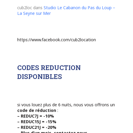
cub2loc
dans
Studio Le Cabanon du Pas du Loup –
La Seyne sur Mer
https://www.facebook.com/cub2location
CODES REDUCTION
DISPONIBLES
si vous louez plus de 6 nuits, nous vous offrons un
code de réduction
:
– REDUC7J = -10%
– REDUC15J = -15%
– REDUC21J = -20%
– Plus d’un mois, contactez nous