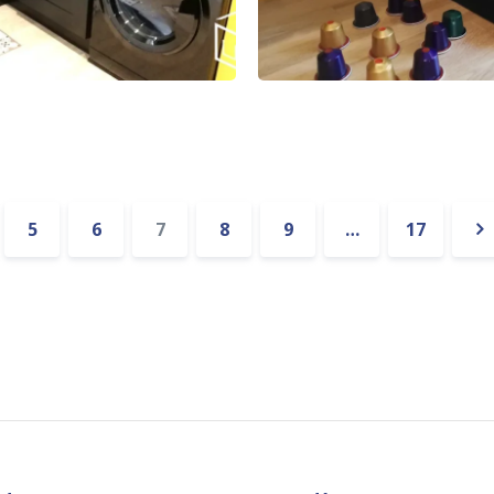
5
6
7
8
9
…
17
t
Su