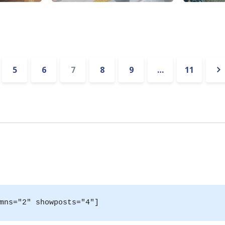
5
6
7
8
9
…
11
t
Su
mns="2" showposts="4"]