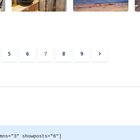
5
6
7
8
9
t
Suivant »
mns="3" showposts="6"]