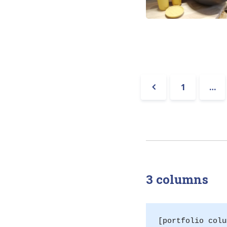
Pagination
1
…
« Précéden
3 columns
[portfolio colu