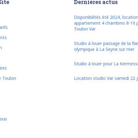
Site
Dernières actus
Disponibilités été 2024, locatio
appartement 4 chambres 8-10 
rifs
Toulon Var
nts
Studio à louer passage de la f
n
olympique à La Seyne sur mer
Studio à louer pour La Kermesse
ires
e Toulon
Location studio Var samedi 22 ju
nous