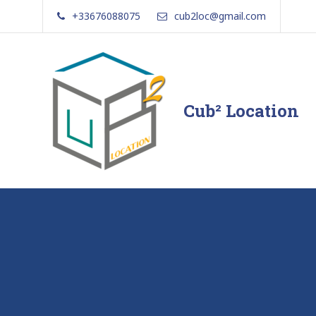
Skip
+33676088075
cub2loc@gmail.com
to
content
Cub² Location
Comme
chez
vous!