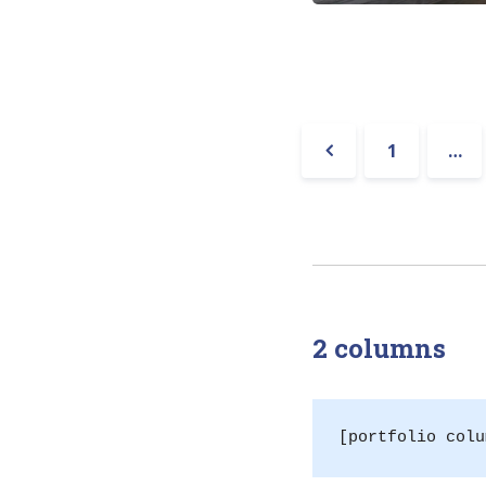
Pagination
1
…
« Précéden
2 columns
[portfolio colu