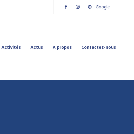
Facebook
Instagram
Pinterest
Google
Activités
Actus
A propos
Contactez-nous