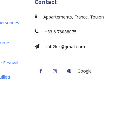
Contact
n
Appartements, France, Toulon
personnes
+33 6 76088075
lamme
cub2loc@gmail.com
 Festival
Facebook
Instagram
Pinterest
Google
illet!