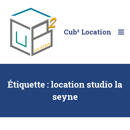
Skip
to
content
Cub² Location
Comme
chez
vous!
Étiquette :
location studio la
seyne