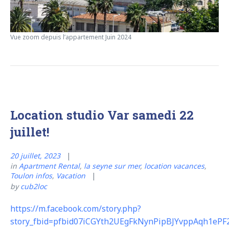
Vue zoom depuis l’appartement Juin 2024
Location studio Var samedi 22
juillet!
20 juillet, 2023
in
Apartment Rental
,
la seyne sur mer
,
location vacances
,
Toulon infos
,
Vacation
by
cub2loc
https://m.facebook.com/story.php?
story_fbid=pfbid07iCGYth2UEgFkNynPipBJYvppAqh1eP