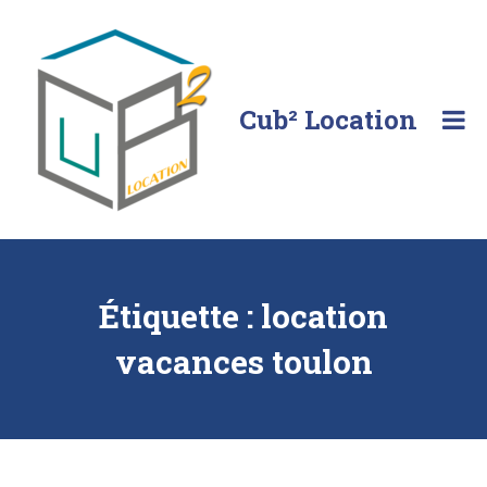
Skip
to
content
Cub² Location
Comme
chez
vous!
Étiquette :
location
vacances toulon