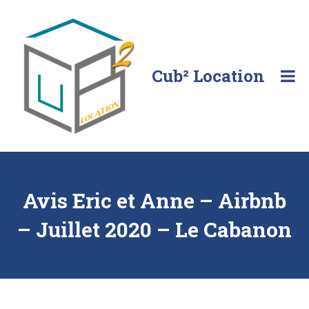
Skip
to
content
Cub² Location
Comme
chez
vous!
Avis Eric et Anne – Airbnb
– Juillet 2020 – Le Cabanon