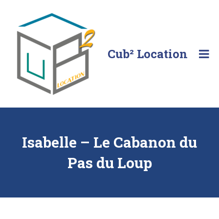
Skip
to
content
Cub² Location
Comme
chez
vous!
Isabelle – Le Cabanon du
Pas du Loup