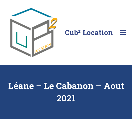
Skip
to
content
Cub² Location
Comme
chez
vous!
Léane – Le Cabanon – Aout
2021