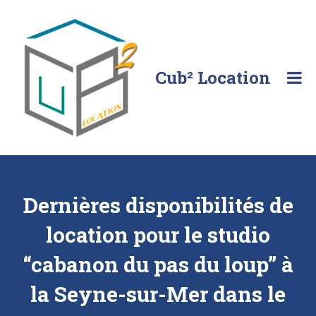
Skip
to
content
Cub² Location
Comme
chez
vous!
Dernières disponibilités de
location pour le studio
“cabanon du pas du loup” à
la Seyne-sur-Mer dans le