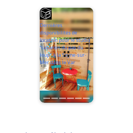
Dernières
disponibilités de
location pour le studio
“cabanon du pas du
loup” à la Seyne-sur-
Mer dans le Var