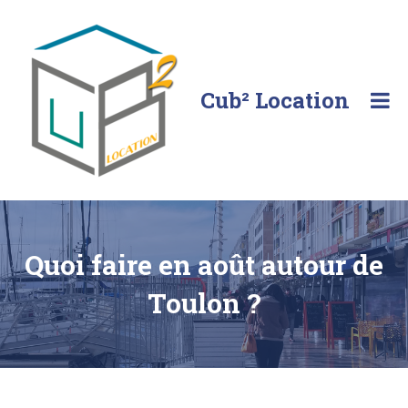
Skip
to
content
Cub² Location
Comme
chez
vous!
Quoi faire en août autour de
Toulon ?