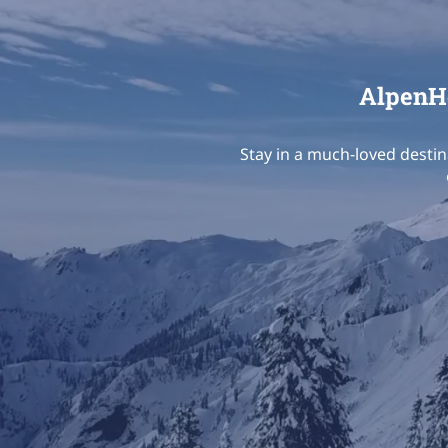
AlpenHo
Stay in a much-loved destin