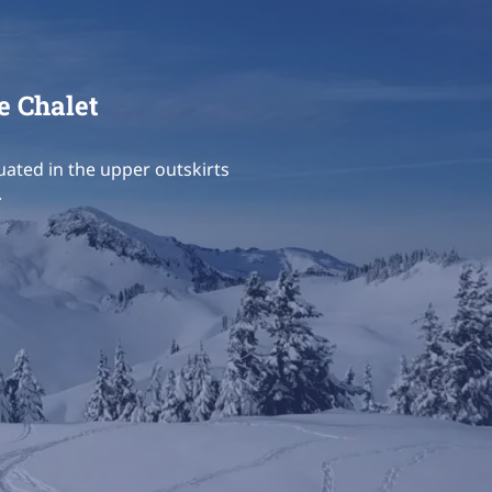
e Chalet
uated in the upper outskirts
.