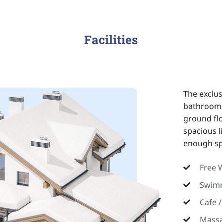
Facilities
The exclu
bathrooms
ground flo
spacious l
enough sp
Free W
Swim
Cafe /
Mass