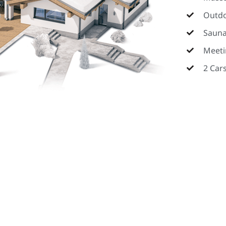
Outdo
Saun
Meeti
2 Car
Ready to Get Started?