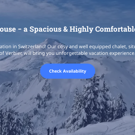
use − a Spacious & Highly Comfortabl
ation in Switzerland! Our cosy and well equipped chalet, sit
of Verbier, will bring you unforgettable vacation experience
Check Availability