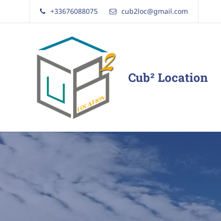
+33676088075
cub2loc@gmail.com
Cub² Location
Comme
chez
vous!