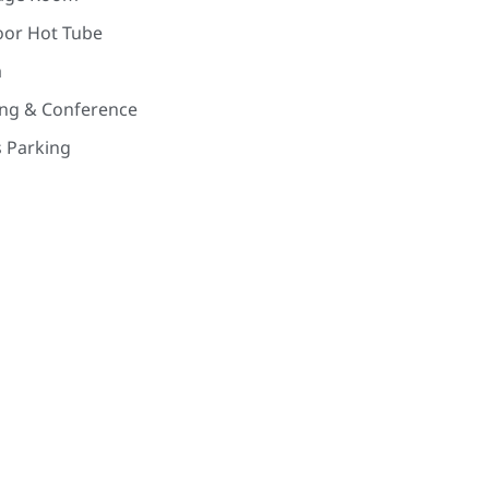
or Hot Tube
a
ng & Conference
s Parking